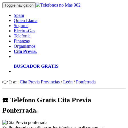
Toggle navigation
Spam
Quien Llama
Seguros
Electro-Gas
Telefonía
Finanzas
Organismos
Cita Previa
.
BUSCADOR GRATIS
👉 Ir a:::
Cita Previa Provincias
/
León
/
Ponferrada
☎️ Teléfono Gratis Cita Previa
Ponferrada.
En Ponferrada son diversos los trámites a realizar con las