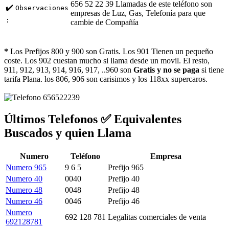
656 52 22 39 Llamadas de este teléfono son
✔️
Observaciones
empresas de Luz, Gas, Telefonía para que
:
cambie de Compañía
*
Los Prefijos 800 y 900 son Gratis. Los 901 Tienen un pequeño
coste. Los 902 cuestan mucho si llama desde un movil. El resto,
911, 912, 913, 914, 916, 917, ..960 son
Gratis y no se paga
si tiene
tarifa Plana. los 806, 906 son carisimos y los 118xx supercaros.
Últimos Telefonos ✅ Equivalentes
Buscados y quien Llama
Numero
Teléfono
Empresa
Numero 965
9 6 5
Prefijo 965
Numero 40
0040
Prefijo 40
Numero 48
0048
Prefijo 48
Numero 46
0046
Prefijo 46
Numero
692 128 781
Legalitas comerciales de venta
692128781