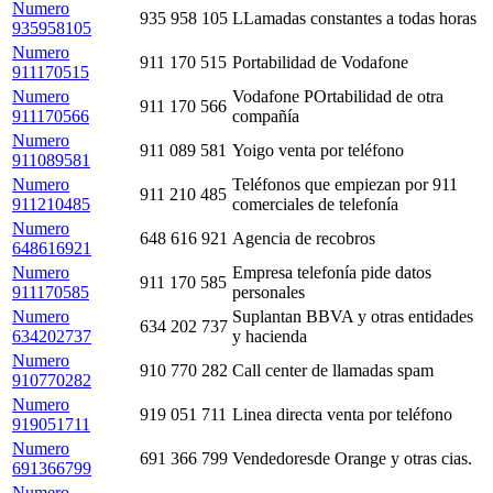
Numero
935 958 105
LLamadas constantes a todas horas
935958105
Numero
911 170 515
Portabilidad de Vodafone
911170515
Numero
Vodafone POrtabilidad de otra
911 170 566
911170566
compañía
Numero
911 089 581
Yoigo venta por teléfono
911089581
Numero
Teléfonos que empiezan por 911
911 210 485
911210485
comerciales de telefonía
Numero
648 616 921
Agencia de recobros
648616921
Numero
Empresa telefonía pide datos
911 170 585
911170585
personales
Numero
Suplantan BBVA y otras entidades
634 202 737
634202737
y hacienda
Numero
910 770 282
Call center de llamadas spam
910770282
Numero
919 051 711
Linea directa venta por teléfono
919051711
Numero
691 366 799
Vendedoresde Orange y otras cias.
691366799
Numero