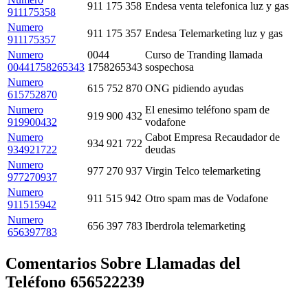
911 175 358
Endesa venta telefonica luz y gas
911175358
Numero
911 175 357
Endesa Telemarketing luz y gas
911175357
Numero
0044
Curso de Tranding llamada
00441758265343
1758265343
sospechosa
Numero
615 752 870
ONG pidiendo ayudas
615752870
Numero
El enesimo teléfono spam de
919 900 432
919900432
vodafone
Numero
Cabot Empresa Recaudador de
934 921 722
934921722
deudas
Numero
977 270 937
Virgin Telco telemarketing
977270937
Numero
911 515 942
Otro spam mas de Vodafone
911515942
Numero
656 397 783
Iberdrola telemarketing
656397783
Comentarios Sobre Llamadas del
Teléfono 656522239