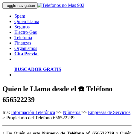
Toggle navigation
Spam
Quien Llama
Seguros
Electro-Gas
Telefonía
Finanzas
Organismos
Cita Previa
.
BUSCADOR GRATIS
Quien le Llama desde el ☎️ Teléfono
656522239
Ir a:
Información Telefónica
>>
Números
>>
Empresas de Servicios
> Propietario del Teléfono 656522239
¿ De Quién es este
Número de Teléfono ✅ 656522239
o Quién