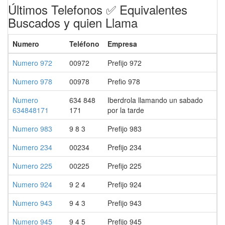
Últimos Telefonos ✅ Equivalentes
Buscados y quien Llama
Numero
Teléfono
Empresa
Numero 972
00972
Prefijo 972
Numero 978
00978
Prefio 978
Numero
634 848
Iberdrola llamando un sabado
634848171
171
por la tarde
Numero 983
9 8 3
Prefijo 983
Numero 234
00234
Prefijo 234
Numero 225
00225
Prefijo 225
Numero 924
9 2 4
Prefijo 924
Numero 943
9 4 3
Prefijo 943
Numero 945
9 4 5
Prefijo 945