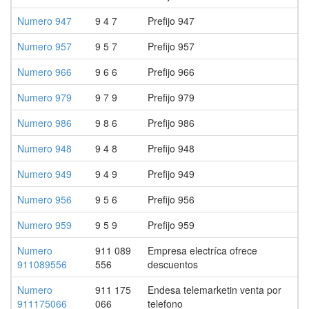
Numero 947
9 4 7
Prefijo 947
Numero 957
9 5 7
Prefijo 957
Numero 966
9 6 6
Prefijo 966
Numero 979
9 7 9
Prefijo 979
Numero 986
9 8 6
Prefijo 986
Numero 948
9 4 8
Prefijo 948
Numero 949
9 4 9
Prefijo 949
Numero 956
9 5 6
Prefijo 956
Numero 959
9 5 9
Prefijo 959
Numero
911 089
Empresa electríca ofrece
911089556
556
descuentos
Numero
911 175
Endesa telemarketin venta por
911175066
066
telefono