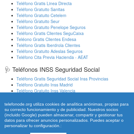
Teléfono Gratis Linea Directa
Teléfono Gratuito Sanitas
Teléfono Gratuito Cetelem
Teléfono Gratuito Seur
Teléfono Gratuito Penelope Seguros
Teléfono Gratis Clientes SeguCaixa
Teléono Gratis Clientes Endesa
Teléfono Gratis Iberdrola Clientes
Teléfono Gratuito Adeslas Seguros
Teléfono Cita Previa Hacienda - AEAT
🩺 Teléfonos INSS Seguridad Social
Teléfono Gratis Seguridad Social Inss Provincias
Teléfono Gratuito Inss Madrid
Teléfono Gratuito Inss Valencia
Cita Previa Sergas Médicos Galicia
Cita Previa Médicos Euskadi Osakidetza Osanet
telefonode.org utiliza cookies de analítica anónimas, propias para
Cita Previa Sas Intersas Andalucia
su correcto funcionamiento y de publicidad. Nuestros socios
(incluido Google) pueden almacenar, compartir y gestionar tus
datos para ofrecer anuncios personalizados. Puedes aceptar o
personalizar tu configuración.:
© 2026 telefonode.org |
Quienes Somos
|
Aviso legal - Política