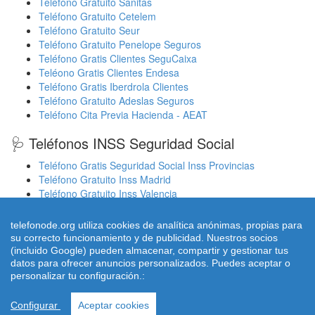
Teléfono Gratuito Sanitas
Teléfono Gratuito Cetelem
Teléfono Gratuito Seur
Teléfono Gratuito Penelope Seguros
Teléfono Gratis Clientes SeguCaixa
Teléono Gratis Clientes Endesa
Teléfono Gratis Iberdrola Clientes
Teléfono Gratuito Adeslas Seguros
Teléfono Cita Previa Hacienda - AEAT
🩺 Teléfonos INSS Seguridad Social
Teléfono Gratis Seguridad Social Inss Provincias
Teléfono Gratuito Inss Madrid
Teléfono Gratuito Inss Valencia
Cita Previa Sergas Médicos Galicia
Cita Previa Médicos Euskadi Osakidetza Osanet
telefonode.org utiliza cookies de analítica anónimas, propias para
Cita Previa Sas Intersas Andalucia
su correcto funcionamiento y de publicidad. Nuestros socios
(incluido Google) pueden almacenar, compartir y gestionar tus
datos para ofrecer anuncios personalizados. Puedes aceptar o
personalizar tu configuración.:
© 2026 telefonode.org |
Quienes Somos
|
Aviso legal - Política
Privacidad
|
Política de Cookies
|
Contacto
Configurar
Aceptar cookies