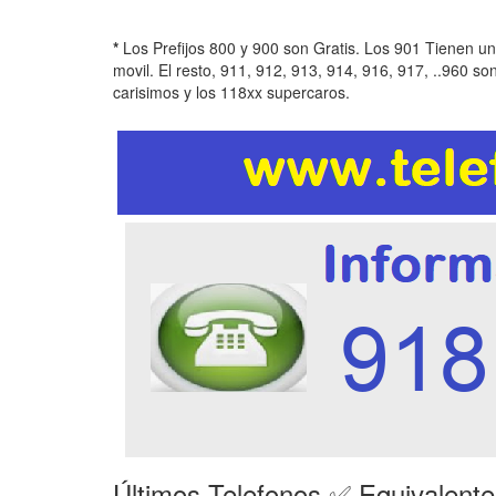
*
Los Prefijos 800 y 900 son Gratis. Los 901 Tienen u
movil. El resto, 911, 912, 913, 914, 916, 917, ..960 so
carisimos y los 118xx supercaros.
Últimos Telefonos ✅ Equivalent