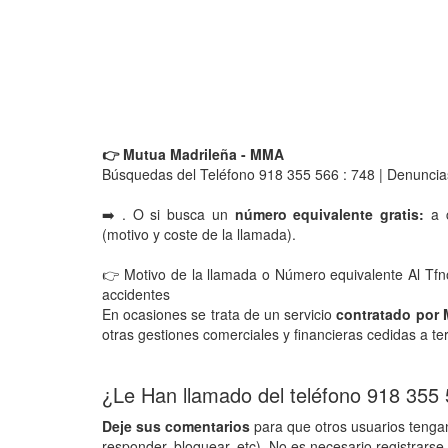
👉 Mutua Madrileña - MMA
Búsquedas del Teléfono 918 355 566 : 748 | Denuncia
➡️ . O si busca un
número equivalente gratis:
a c
(motivo y coste de la llamada).
👉 Motivo de la llamada o Número equivalente Al Tfn
accidentes
En ocasiones se trata de un servicio
contratado por
otras gestiones comerciales y financieras cedidas a te
¿Le Han llamado del teléfono 918 355
Deje sus comentarios
para que otros usuarios tengan
responder, bloquear, etc). No es necesario registrarse 