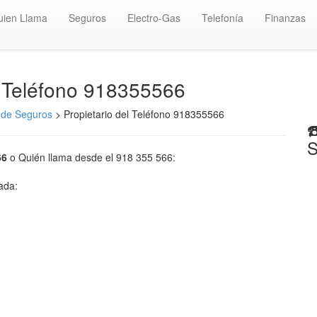
uien Llama
Seguros
Electro-Gas
Telefonía
Finanzas
️ Teléfono 918355566
de Seguros
> Propietario del Teléfono 918355566
☎
S
66
o Quién llama desde el 918 355 566:
mada: