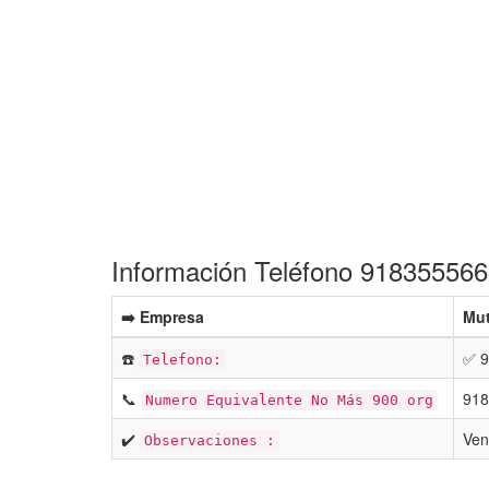
Información Teléfono 918355566
➡️ Empresa
Mut
☎️
✅ 9
Telefono:
📞
918
Numero Equivalente No Más 900 org
✔️
Ven
Observaciones :