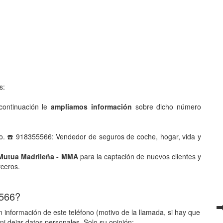
s:
ontinuación le
ampliamos información
sobre dicho número
o. ☎️ 918355566: Vendedor de seguros de coche, hogar, vida y
 Mutua Madrileña - MMA
para la captación de nuevos clientes y
rceros.
 566?
➡
 información de este teléfono (motivo de la llamada, si hay que
ni dejar datos personales. Solo su opinión: