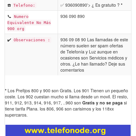
☎️
✅ 936090890'> ¿ Es gratuito ?
*
Telefono:
📞
936 090 890
Numero
Equivalente No Más
900 org
✔️
936 09 08 90 Las llamadas de este
Observaciones :
número suelen ser spam ofertas
de Telefonía y Luz aunque en
ocasiones son Servicios médicos y
otros. ¿Le han llamado? Deje sus
comentarios
*
Los Prefijos 800 y 900 son Gratis. Los 901 Tienen un pequeño
coste. Los 902 cuestan mucho si llama desde un movil. El resto,
911, 912, 913, 914, 916, 917, ..960 son
Gratis y no se paga
si
tiene tarifa Plana. los 806, 906 son carisimos y los 118xx
supercaros.