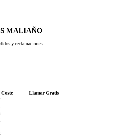
ESS MALIAÑO
edidos y reclamaciones
 Coste
Llamar Gratis
7
2
8
2
1
8