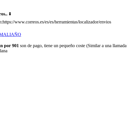
s..
⬇️
:https://www.correos.es/es/es/herramientas/localizador/envios
 MALIAÑO
n por 901
son de pago, tiene un pequeño coste (Similar a una llamada 
Plana