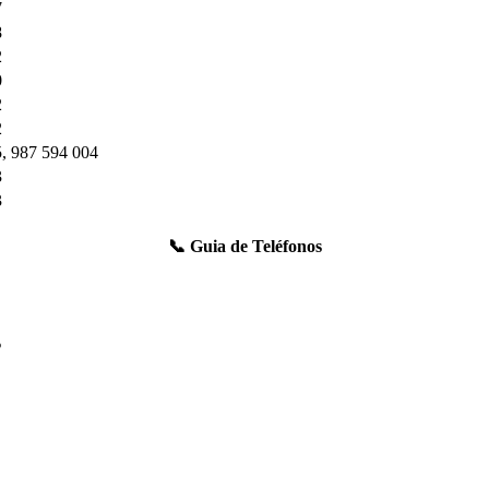
7
8
2
0
2
2
, 987 594 004
3
3
📞 Guia de Teléfonos
s