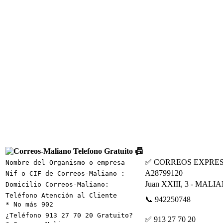
📠
✅ CORREOS EXPRE
Nombre del Organismo o empresa
A28799120
Nif o CIF de Correos-Maliano :
Juan XXIII, 3 - MALI
Domicilio Correos-Maliano:
Teléfono Atención al Cliente
📞 942250748
* No más 902
¿Teléfono 913 27 70 20 Gratuito?
✅ 913 27 70 20