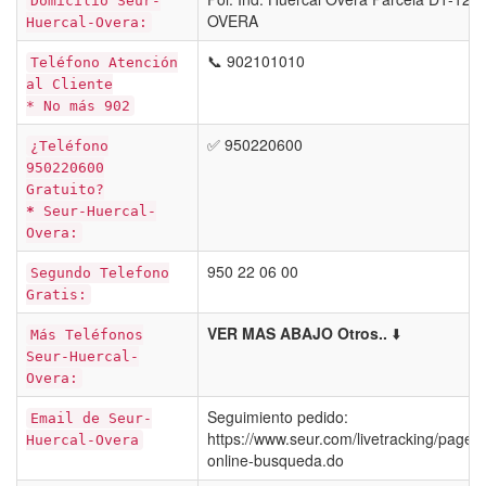
Domicilio Seur-
OVERA
Huercal-Overa:
📞 902101010
Teléfono Atención
al Cliente
* No más 902
✅ 950220600
¿Teléfono
950220600
Gratuito?
*
Seur-Huercal-
Overa:
950 22 06 00
Segundo Telefono
Gratis:
VER MAS ABAJO Otros..
⬇️
Más Teléfonos
Seur-Huercal-
Overa:
Seguimiento pedido:
Email de Seur-
https://www.seur.com/livetracking/pages
Huercal-Overa
online-busqueda.do