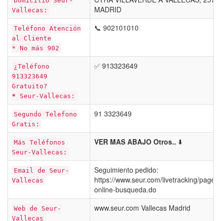
Domicilio Seur-
MADRID
Vallecas:
📞 902101010
Teléfono Atención
al Cliente
* No más 902
✅ 913323649
¿Teléfono
913323649
Gratuito?
*
Seur-Vallecas:
91 3323649
Segundo Telefono
Gratis:
VER MAS ABAJO Otros..
⬇️
Más Teléfonos
Seur-Vallecas:
Seguimiento pedido:
Email de Seur-
https://www.seur.com/livetracking/pages
Vallecas
online-busqueda.do
www.seur.com Vallecas Madrid
Web de Seur-
Vallecas