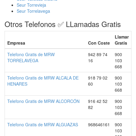
Seur Torrevieja
Seur Torrelavega
Otros Telefonos ✅ LLamadas Gratis
Llamar
Empresa
Con Coste
Gratis
Telefono Gratis de MRW
942 89 74
900
TORRELAVEGA
16
103
668
Telefono Gratis de MRW ALCALA DE
918 79 02
900
HENARES
60
103
668
Telefono Gratis de MRW ALCORCÓN
916 42 52
900
82
103
668
Telefono Gratis de MRW ALGUAZAS
968646161
900
103