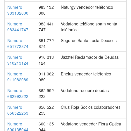
Numero
983 132
Naturgy vendedor teléfonico
983132800
800
Numero
983 441
Vodafone teléfono spam venta
983441747
747
teléfonica
Numero
651 772
Seguros Santa Lucia Decesos
651772874
874
Numero
910 213
Jazztel Reclamador de Deudas
910213124
124
Numero
911 082
Eneluz vendedor teléfonico
911082089
089
Numero
662 992
Vodafone recobro deudas
662992222
222
Numero
656 522
Cruz Roja Socios colaboradores
656522253
253
Numero
600 135
Vodafone vendedor Fibra Óptica
600135044
044