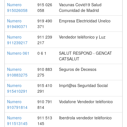
Numero
915 026
Vacunas Covid19 Salud
915026058
058
Comunidad de Madrid
Numero
919 490
Empresa Electricidad Unelco
919490371
371
Numero
911 239
Vendedor teléfonico y Luz
911239217
217
Numero 061
0 6 1
SALUT RESPOND - GENCAT
CATSALUT
Numero
910 883
Seguros de Decesos
910883275
275
Numero
915 410
Imprt@ss Seguridad Social
915410291
291
Numero
910 791
Vodafone Vendedor teléfonico
910791814
814
Numero
911 513
Iberdrola vendedor teléfonico
911513145
145