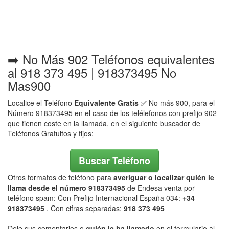
➡️ No Más 902 Teléfonos equivalentes
al 918 373 495 | 918373495 No
Mas900
Localice el Teléfono
Equivalente Gratis
✅ No más 900, para el
Número 918373495 en el caso de los telélefonos con prefijo 902
que tienen coste en la llamada, en el siguiente buscador de
Teléfonos Gratuitos y fijos:
Buscar Teléfono
Otros formatos de teléfono para
averiguar o localizar quién le
llama desde el número 918373495
de Endesa venta por
teléfono spam: Con Prefijo Internacional España 034:
+34
918373495
. Con cifras separadas:
918 373 495
Deje sus comentarios o
quién le ha llamado
en el formulario al