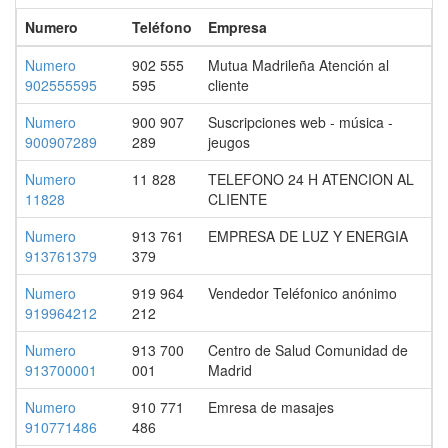
Numero
Teléfono
Empresa
Numero
902 555
Mutua Madrileña Atención al
902555595
595
cliente
Numero
900 907
Suscripciones web - música -
900907289
289
jeugos
Numero
11 828
TELEFONO 24 H ATENCION AL
11828
CLIENTE
Numero
913 761
EMPRESA DE LUZ Y ENERGIA
913761379
379
Numero
919 964
Vendedor Teléfonico anónimo
919964212
212
Numero
913 700
Centro de Salud Comunidad de
913700001
001
Madrid
Numero
910 771
Emresa de masajes
910771486
486