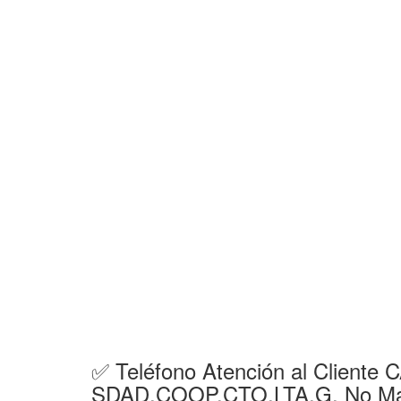
✅ Teléfono Atención al Clien
SDAD.COOP.CTO.LTA.G. No Má