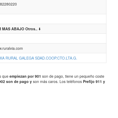
82280220
 MAS ABAJO Otros..
⬇️
.ruralvia.com
IXA RURAL GALEGA SDAD.COOP.CTO.LTA.G.
os que
empiezan por 901
son de pago, tiene un pequeño coste
902 son de pago y
son más caros. Los teléfonos
Prefijo 911 y